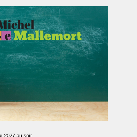
i 202
7
au soir