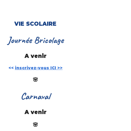
VIE
SCOLAIRE
Journ
ée
Bricolage
A venir
<
<
inscrivez-vous ICI
>>
🌸
Carnaval
A venir
🌸