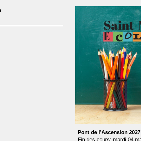
r
Pont de l'Ascension 202
7
Fin des cours: mardi
04
ma